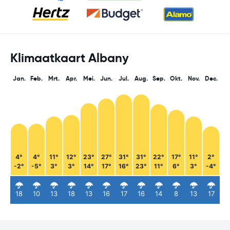
Klimaatkaart Albany
Jan.
Feb.
Mrt.
Apr.
Mei.
Jun.
Jul.
Aug.
Sep.
Okt.
Nov.
Dec.
4°
4°
11°
12°
23°
27°
31°
31°
22°
17°
11°
2°
-2°
-5°
3°
3°
14°
17°
16°
23°
11°
6°
3°
-4°
18
10
13
18
13
16
17
16
14
8
13
17