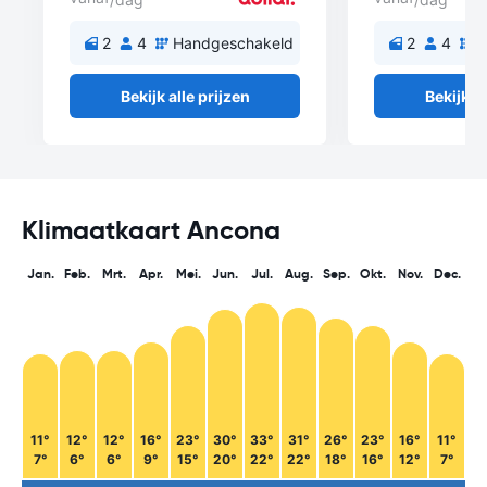
2
4
Handgeschakeld
2
4
H
Bekijk alle prijzen
Bekijk al
Klimaatkaart Ancona
Jan.
Feb.
Mrt.
Apr.
Mei.
Jun.
Jul.
Aug.
Sep.
Okt.
Nov.
Dec.
11°
12°
12°
16°
23°
30°
33°
31°
26°
23°
16°
11°
7°
6°
6°
9°
15°
20°
22°
22°
18°
16°
12°
7°