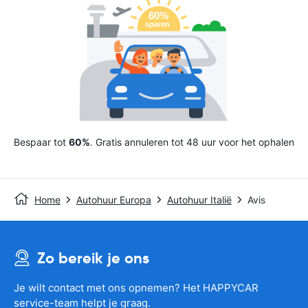
Bespaar tot
60%
. Gratis annuleren tot 48 uur voor het ophalen
Home
Autohuur Europa
Autohuur Italië
Avis
Zo bereik je ons
Je wilt contact met ons opnemen? Het HAPPYCAR
service-team helpt je graag.