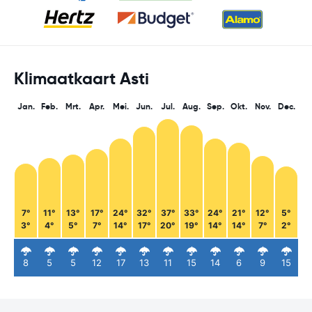
Klimaatkaart Asti
Jan.
Feb.
Mrt.
Apr.
Mei.
Jun.
Jul.
Aug.
Sep.
Okt.
Nov.
Dec.
7°
11°
13°
17°
24°
32°
37°
33°
24°
21°
12°
5°
3°
4°
5°
7°
14°
17°
20°
19°
14°
14°
7°
2°
8
5
5
12
17
13
11
15
14
6
9
15