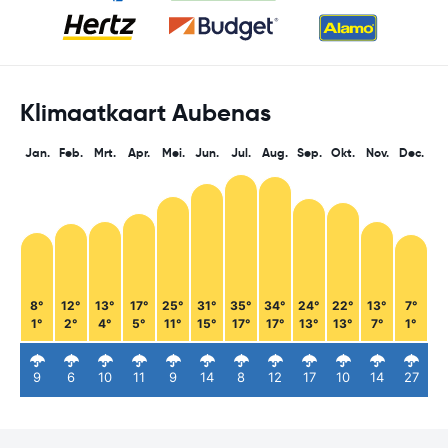
Klimaatkaart Aubenas
Jan.
Feb.
Mrt.
Apr.
Mei.
Jun.
Jul.
Aug.
Sep.
Okt.
Nov.
Dec.
8°
12°
13°
17°
25°
31°
35°
34°
24°
22°
13°
7°
1°
2°
4°
5°
11°
15°
17°
17°
13°
13°
7°
1°
9
6
10
11
9
14
8
12
17
10
14
27