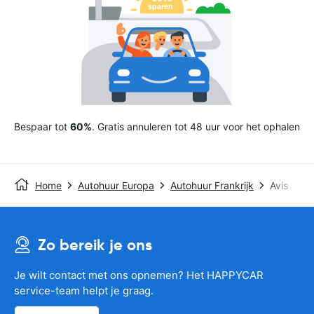
Bespaar tot
60%
. Gratis annuleren tot 48 uur voor het ophalen
Home
Autohuur Europa
Autohuur Frankrijk
Avis
Zo bereik je ons
Je wilt contact met ons opnemen? Het HAPPYCAR
service-team helpt je graag.