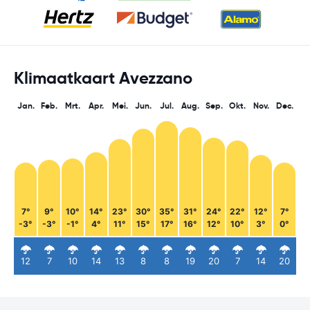
Klimaatkaart Avezzano
Jan.
Feb.
Mrt.
Apr.
Mei.
Jun.
Jul.
Aug.
Sep.
Okt.
Nov.
Dec.
7°
9°
10°
14°
23°
30°
35°
31°
24°
22°
12°
7°
-3°
-3°
-1°
4°
11°
15°
17°
16°
12°
10°
3°
0°
12
7
10
14
13
8
8
19
20
7
14
20