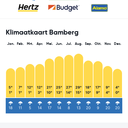
Klimaatkaart Bamberg
Jan.
Feb.
Mrt.
Apr.
Mei.
Jun.
Jul.
Aug.
Sep.
Okt.
Nov.
Dec.
5°
7°
12°
12°
21°
25°
27°
29°
18°
17°
9°
4°
1°
1°
1°
3°
10°
13°
14°
15°
10°
9°
4°
0°
18
11
5
14
17
14
8
13
20
9
20
20