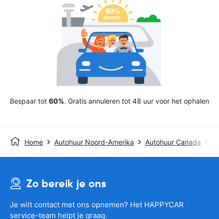
Bespaar tot
60%
. Gratis annuleren tot 48 uur voor het ophalen
Home
Autohuur Noord-Amerika
Autohuur Canada
Au
Zo bereik je ons
Je wilt contact met ons opnemen? Het HAPPYCAR
service-team helpt je graag.