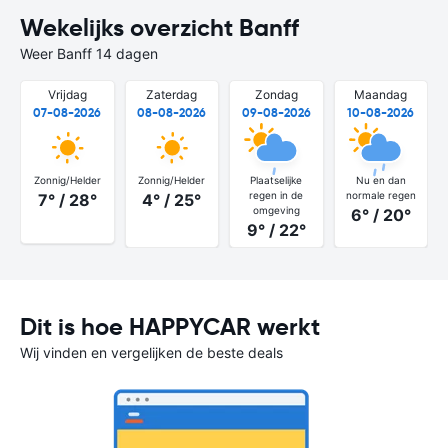
Wekelijks overzicht Banff
Weer Banff 14 dagen
Vrijdag
Zaterdag
Zondag
Maandag
07-08-2026
08-08-2026
09-08-2026
10-08-2026
Zonnig/Helder
Zonnig/Helder
Plaatselijke
Nu en dan
regen in de
normale regen
7° / 28°
4° / 25°
omgeving
6° / 20°
9° / 22°
Dit is hoe HAPPYCAR werkt
Wij vinden en vergelijken de beste deals