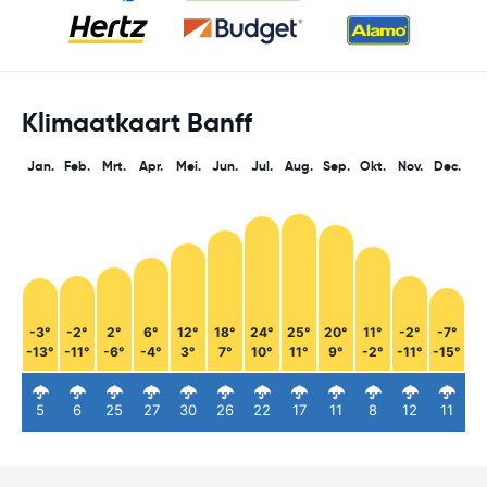
Klimaatkaart Banff
Jan.
Feb.
Mrt.
Apr.
Mei.
Jun.
Jul.
Aug.
Sep.
Okt.
Nov.
Dec.
-3°
-2°
2°
6°
12°
18°
24°
25°
20°
11°
-2°
-7°
-13°
-11°
-6°
-4°
3°
7°
10°
11°
9°
-2°
-11°
-15°
5
6
25
27
30
26
22
17
11
8
12
11