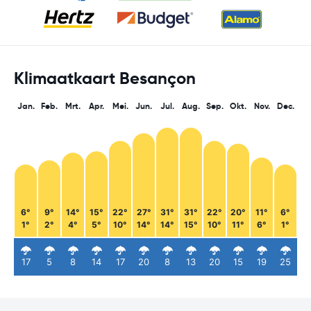
Klimaatkaart Besançon
Jan.
Feb.
Mrt.
Apr.
Mei.
Jun.
Jul.
Aug.
Sep.
Okt.
Nov.
Dec.
6°
9°
14°
15°
22°
27°
31°
31°
22°
20°
11°
6°
1°
2°
4°
5°
10°
14°
14°
15°
10°
11°
6°
1°
17
5
8
14
17
20
8
13
20
15
19
25