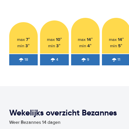
7°
10°
14°
14°
max
max
max
max
3°
3°
4°
5°
min
min
min
min
18
4
9
11
Wekelijks overzicht Bezannes
Weer Bezannes 14 dagen