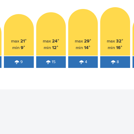
21°
24°
29°
32°
max
max
max
max
9°
12°
14°
16°
min
min
min
min
9
15
4
8