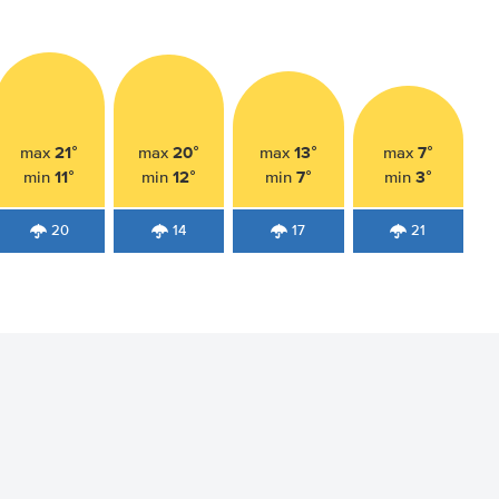
21°
20°
13°
7°
max
max
max
max
11°
12°
7°
3°
min
min
min
min
20
14
17
21