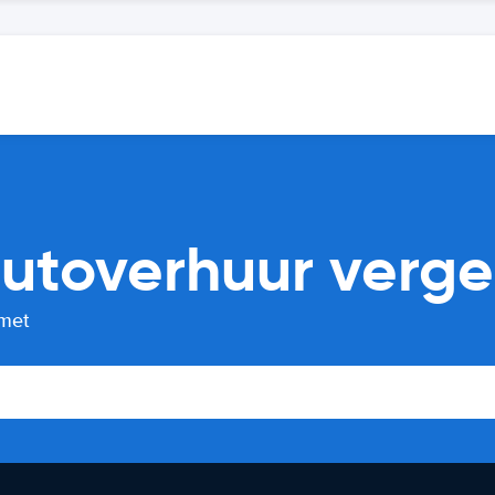
utoverhuur vergel
 met