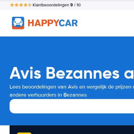
9
Klantbeoordelingen
/ 10
Avis Bezannes a
Lees beoordelingen van Avis en vergelijk de prijzen
andere verhuurders in Bezannes