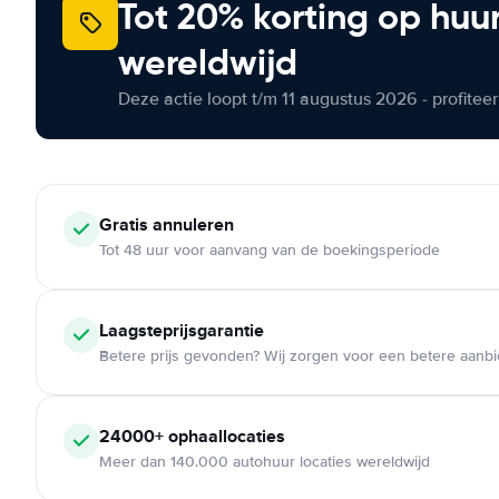
Tot 20% korting op huu
wereldwijd
Deze actie loopt t/m 11 augustus 2026 - profite
Gratis annuleren
Tot 48 uur voor aanvang van de boekingsperiode
Laagsteprijsgarantie
Betere prijs gevonden? Wij zorgen voor een betere aanb
24000+ ophaallocaties
Meer dan 140.000 autohuur locaties wereldwijd