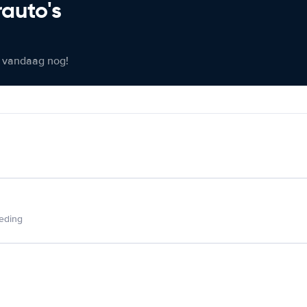
rauto's
er vandaag nog!
ieding