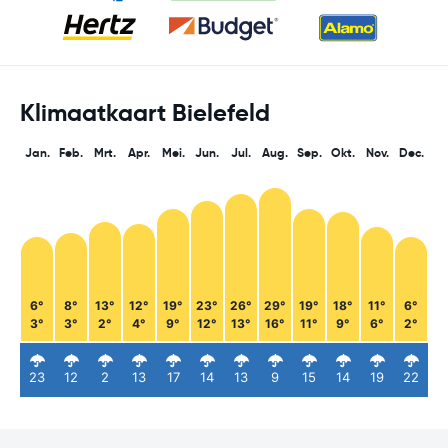
Klimaatkaart Bielefeld
Jan.
Feb.
Mrt.
Apr.
Mei.
Jun.
Jul.
Aug.
Sep.
Okt.
Nov.
Dec.
6°
8°
13°
12°
19°
23°
26°
29°
19°
18°
11°
6°
3°
3°
2°
4°
9°
12°
13°
16°
11°
9°
6°
2°
23
12
2
13
17
14
13
9
15
14
19
22