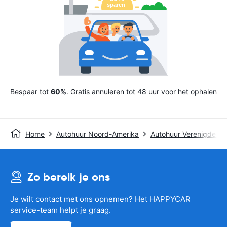
Bespaar tot
60%
. Gratis annuleren tot 48 uur voor het ophalen
Home
Autohuur Noord-Amerika
Autohuur Verenigde St
Zo bereik je ons
Je wilt contact met ons opnemen? Het HAPPYCAR
service-team helpt je graag.