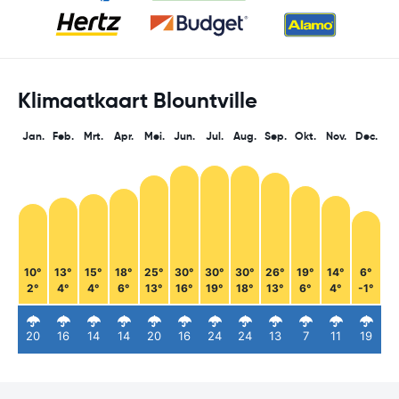
Klimaatkaart Blountville
Jan.
Feb.
Mrt.
Apr.
Mei.
Jun.
Jul.
Aug.
Sep.
Okt.
Nov.
Dec.
10°
13°
15°
18°
25°
30°
30°
30°
26°
19°
14°
6°
2°
4°
4°
6°
13°
16°
19°
18°
13°
6°
4°
-1°
20
16
14
14
20
16
24
24
13
7
11
19