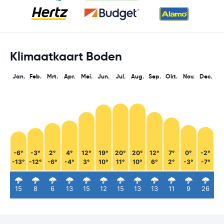
Klimaatkaart Boden
Jan.
Feb.
Mrt.
Apr.
Mei.
Jun.
Jul.
Aug.
Sep.
Okt.
Nov.
Dec.
-6°
-3°
2°
4°
12°
19°
20°
20°
12°
7°
0°
-2°
-13°
-12°
-6°
-4°
3°
10°
11°
10°
6°
2°
-3°
-7°
15
8
6
13
15
12
15
13
13
11
9
26