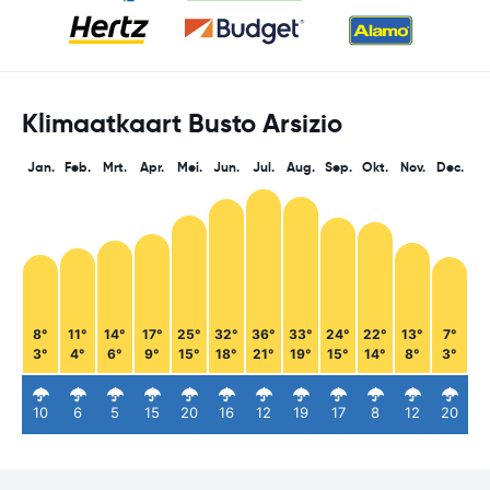
Klimaatkaart Busto Arsizio
Jan.
Feb.
Mrt.
Apr.
Mei.
Jun.
Jul.
Aug.
Sep.
Okt.
Nov.
Dec.
8°
11°
14°
17°
25°
32°
36°
33°
24°
22°
13°
7°
3°
4°
6°
9°
15°
18°
21°
19°
15°
14°
8°
3°
10
6
5
15
20
16
12
19
17
8
12
20