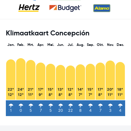
Klimaatkaart Concepción
Jan.
Feb.
Mrt.
Apr.
Mei.
Jun.
Jul.
Aug.
Sep.
Okt.
Nov.
Dec.
22°
24°
21°
17°
15°
13°
12°
14°
15°
17°
20°
18°
12°
12°
11°
9°
8°
8°
8°
7°
7°
8°
11°
11°
1
0
5
7
5
20
22
8
4
7
3
4