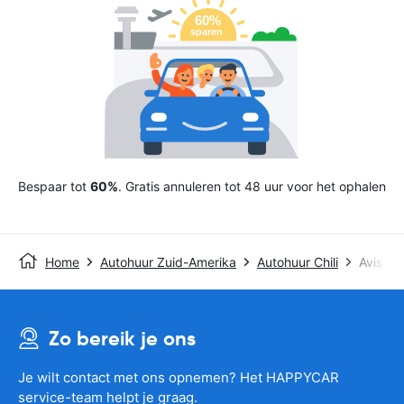
Bespaar tot
60%
. Gratis annuleren tot 48 uur voor het ophalen
Home
Autohuur Zuid-Amerika
Autohuur Chili
Avis
Zo bereik je ons
Je wilt contact met ons opnemen? Het HAPPYCAR
service-team helpt je graag.