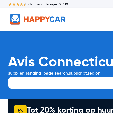
9
Klantbeoordelingen
/ 10
Avis Connecticu
supplier_landing_page.search.subscript.region
Tot 20% korting op huu