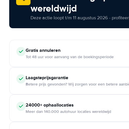
wereldwijd
Deze actie loopt t/m 11 augustus 2026 - profite
Gratis annuleren
Tot 48 uur voor aanvang van de boekingsperiode
Laagsteprijsgarantie
Betere prijs gevonden? Wij zorgen voor een betere aanb
24000+ ophaallocaties
Meer dan 140.000 autohuur locaties wereldwijd