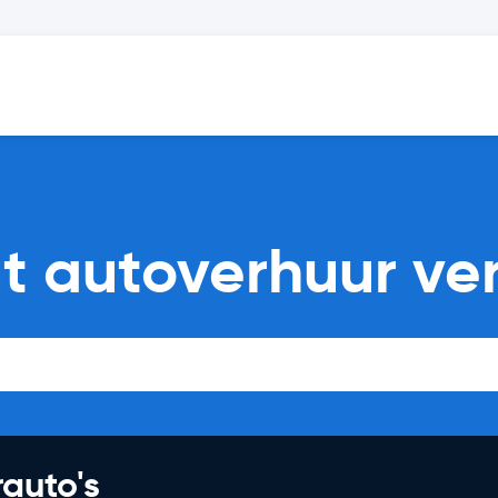
t autoverhuur ver
rauto's