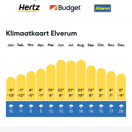
Klimaatkaart Elverum
Jan.
Feb.
Mrt.
Apr.
Mei.
Jun.
Jul.
Aug.
Sep.
Okt.
Nov.
Dec.
-5°
-1°
4°
8°
15°
22°
21°
22°
13°
9°
4°
0°
-13°
-12°
-5°
-1°
4°
9°
9°
10°
6°
3°
1°
-4°
15
11
6
5
12
13
15
16
14
15
17
26