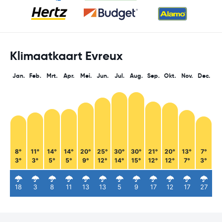
Klimaatkaart Evreux
Jan.
Feb.
Mrt.
Apr.
Mei.
Jun.
Jul.
Aug.
Sep.
Okt.
Nov.
Dec.
8°
11°
14°
14°
20°
25°
30°
30°
21°
20°
13°
7°
3°
3°
5°
5°
9°
12°
14°
15°
12°
12°
7°
3°
18
3
8
11
13
13
5
9
17
12
17
27