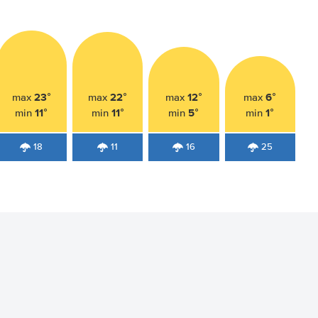
23°
22°
12°
6°
max
max
max
max
11°
11°
5°
1°
min
min
min
min
18
11
16
25