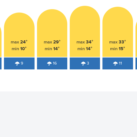
24°
29°
34°
33°
max
max
max
max
10°
14°
14°
15°
min
min
min
min
9
16
3
11