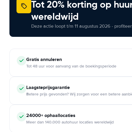
Tot 20% korting op huu
wereldwijd
Deze actie loopt t/m 11 augustus 2026 - profite
Gratis annuleren
Tot 48 uur voor aanvang van de boekingsperiode
Laagsteprijsgarantie
Betere prijs gevonden? Wij zorgen voor een betere aanb
24000+ ophaallocaties
Meer dan 140.000 autohuur locaties wereldwijd