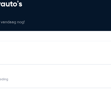
rauto's
er vandaag nog!
ieding