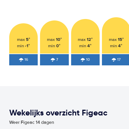
5°
10°
12°
15°
max
max
max
max
-1°
0°
4°
4°
min
min
min
min
16
7
10
17
Wekelijks overzicht Figeac
Weer Figeac 14 dagen