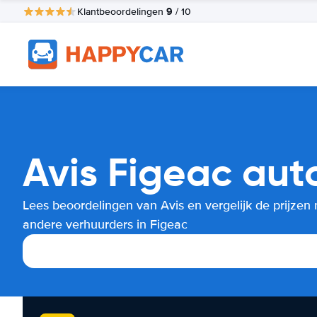
9
Klantbeoordelingen
/ 10
Avis Figeac aut
Lees beoordelingen van Avis en vergelijk de prijzen
andere verhuurders in Figeac