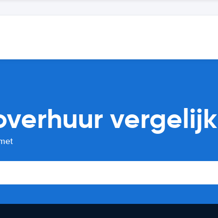
overhuur vergelij
 met