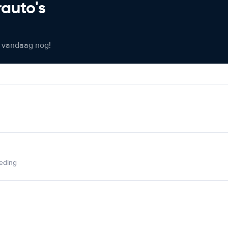
rauto's
er vandaag nog!
ieding