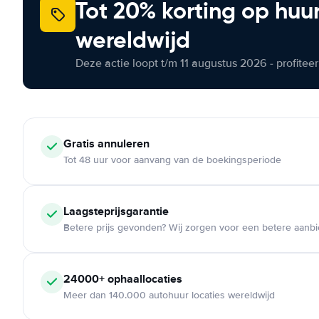
Tot 20% korting op huu
wereldwijd
Deze actie loopt t/m 11 augustus 2026 - profite
Gratis annuleren
Tot 48 uur voor aanvang van de boekingsperiode
Laagsteprijsgarantie
Betere prijs gevonden? Wij zorgen voor een betere aanb
24000+ ophaallocaties
Meer dan 140.000 autohuur locaties wereldwijd