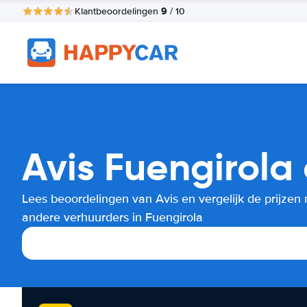
9
Klantbeoordelingen
/ 10
Avis Fuengirola
Lees beoordelingen van Avis en vergelijk de prijzen
andere verhuurders in Fuengirola