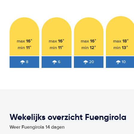
16°
16°
16°
18°
max
max
max
max
11°
11°
12°
13°
min
min
min
min
8
6
20
10
Wekelijks overzicht Fuengirola
Weer Fuengirola 14 dagen