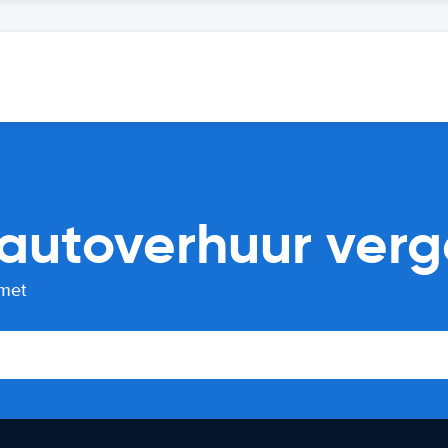
 autoverhuur verge
 met