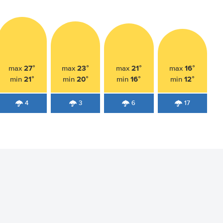
27°
23°
21°
16°
max
max
max
max
21°
20°
16°
12°
min
min
min
min
4
3
6
17