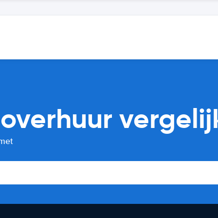
overhuur vergelij
 met