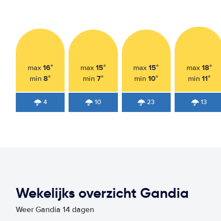
16°
15°
15°
18°
max
max
max
max
8°
7°
10°
11°
min
min
min
min
4
10
23
13
Wekelijks overzicht Gandia
Weer Gandia 14 dagen