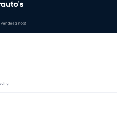
rauto's
er vandaag nog!
ieding