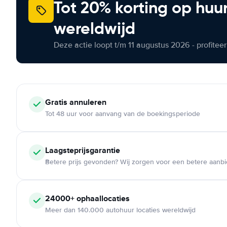
Tot 20% korting op huu
wereldwijd
Deze actie loopt t/m 11 augustus 2026 - profite
Gratis annuleren
Tot 48 uur voor aanvang van de boekingsperiode
Laagsteprijsgarantie
Betere prijs gevonden? Wij zorgen voor een betere aanb
24000+ ophaallocaties
Meer dan 140.000 autohuur locaties wereldwijd