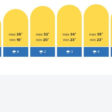
26°
32°
34°
35°
max
max
max
max
16°
20°
23°
23°
min
min
min
min
8
2
3
9