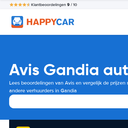
9
Klantbeoordelingen
/ 10
Avis Gandia aut
Lees beoordelingen van Avis en vergelijk de prijzen
andere verhuurders in Gandia