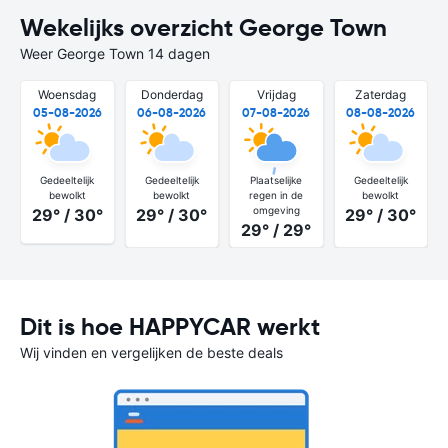
Wekelijks overzicht George Town
Weer George Town 14 dagen
Woensdag
Donderdag
Vrijdag
Zaterdag
05-08-2026
06-08-2026
07-08-2026
08-08-2026
Gedeeltelijk
Gedeeltelijk
Plaatselijke
Gedeeltelijk
bewolkt
bewolkt
regen in de
bewolkt
omgeving
29° / 30°
29° / 30°
29° / 30°
29° / 29°
Dit is hoe HAPPYCAR werkt
Wij vinden en vergelijken de beste deals