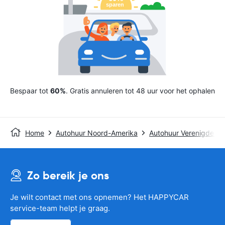
Bespaar tot
60%
. Gratis annuleren tot 48 uur voor het ophalen
Home
Autohuur Noord-Amerika
Autohuur Verenigde St
Zo bereik je ons
Je wilt contact met ons opnemen? Het HAPPYCAR
service-team helpt je graag.