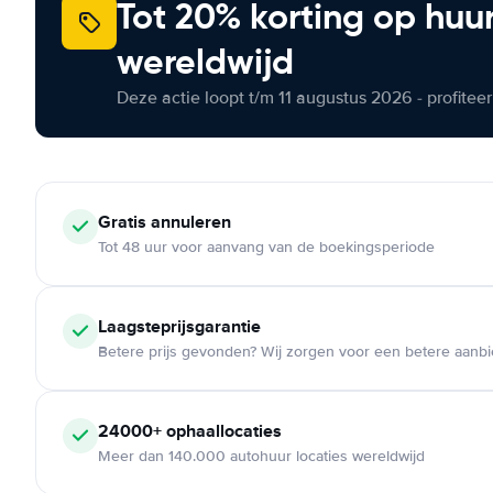
Tot 20% korting op huu
wereldwijd
Deze actie loopt t/m 11 augustus 2026 - profite
Gratis annuleren
Tot 48 uur voor aanvang van de boekingsperiode
Laagsteprijsgarantie
Betere prijs gevonden? Wij zorgen voor een betere aanb
24000+ ophaallocaties
Meer dan 140.000 autohuur locaties wereldwijd