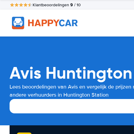
9
Klantbeoordelingen
/ 10
Avis Huntington
Lees beoordelingen van Avis en vergelijk de prijzen
andere verhuurders in Huntington Station