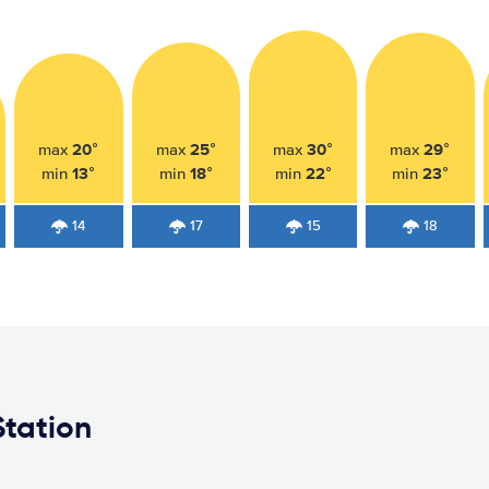
20°
25°
30°
29°
max
max
max
max
13°
18°
22°
23°
min
min
min
min
14
17
15
18
Station