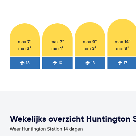
7°
7°
9°
14°
max
max
max
max
3°
1°
3°
8°
min
min
min
min
18
10
13
17
Wekelijks overzicht Huntington 
Weer Huntington Station 14 dagen