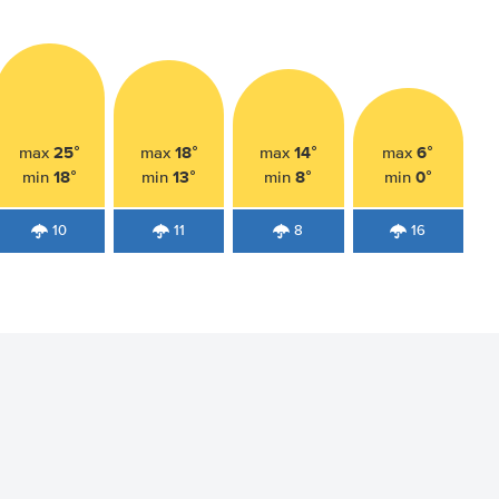
25°
18°
14°
6°
max
max
max
max
18°
13°
8°
0°
min
min
min
min
10
11
8
16