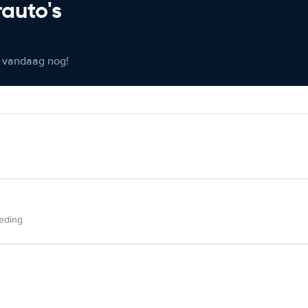
rauto's
er vandaag nog!
ieding