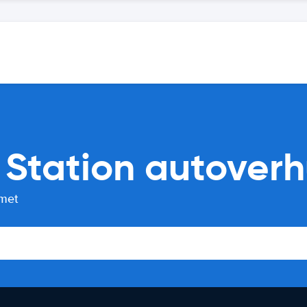
 Station autoverh
 met