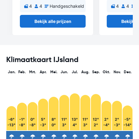
4
4
Handgeschakeld
4
4
H
Bekijk alle prijzen
Bekijk al
Klimaatkaart IJsland
Jan.
Feb.
Mrt.
Apr.
Mei.
Jun.
Jul.
Aug.
Sep.
Okt.
Nov.
Dec.
-6°
-1°
0°
5°
8°
11°
13°
11°
12°
2°
2°
-5°
-13°
-8°
-8°
-3°
0°
3°
4°
3°
2°
-4°
-3°
-14°