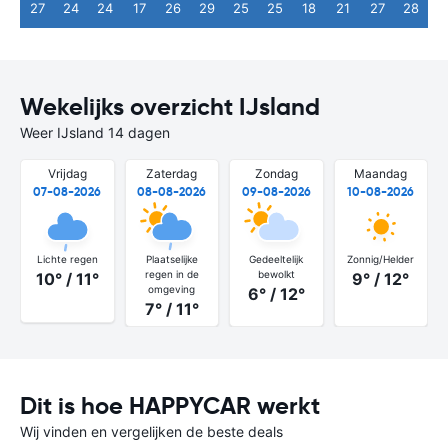
27
24
24
17
26
29
25
25
18
21
27
28
Wekelijks overzicht IJsland
Weer IJsland 14 dagen
Vrijdag
Zaterdag
Zondag
Maandag
07-08-2026
08-08-2026
09-08-2026
10-08-2026
Lichte regen
Plaatselijke
Gedeeltelijk
Zonnig/Helder
regen in de
bewolkt
10° / 11°
9° / 12°
omgeving
6° / 12°
7° / 11°
Dit is hoe HAPPYCAR werkt
Wij vinden en vergelijken de beste deals