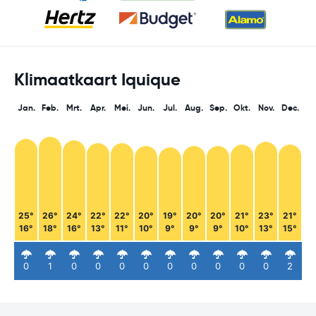
Klimaatkaart Iquique
Jan.
Feb.
Mrt.
Apr.
Mei.
Jun.
Jul.
Aug.
Sep.
Okt.
Nov.
Dec.
25°
26°
24°
22°
22°
20°
19°
20°
20°
21°
23°
21°
16°
18°
16°
13°
11°
10°
9°
9°
9°
10°
13°
15°
0
1
0
0
0
0
0
0
0
0
0
2