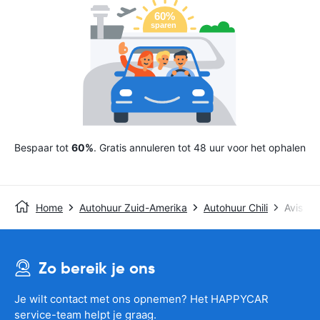
Bespaar tot
60%
. Gratis annuleren tot 48 uur voor het ophalen
Home
Autohuur Zuid-Amerika
Autohuur Chili
Avis
Zo bereik je ons
Je wilt contact met ons opnemen? Het HAPPYCAR
service-team helpt je graag.