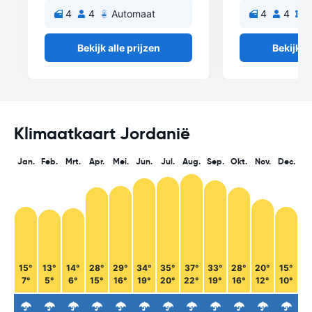
4
4
Automaat
4
4
H
Bekijk alle prijzen
Bekijk al
Klimaatkaart Jordanië
Jan.
Feb.
Mrt.
Apr.
Mei.
Jun.
Jul.
Aug.
Sep.
Okt.
Nov.
Dec.
15°
13°
14°
28°
29°
34°
35°
37°
33°
28°
20°
15°
7°
5°
6°
15°
16°
19°
20°
22°
19°
16°
12°
10°