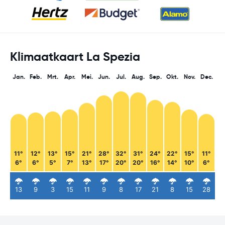
Klimaatkaart La Spezia
Jan.
Feb.
Mrt.
Apr.
Mei.
Jun.
Jul.
Aug.
Sep.
Okt.
Nov.
Dec.
11°
12°
13°
15°
21°
28°
32°
31°
24°
22°
15°
11°
6°
6°
5°
7°
13°
17°
20°
20°
16°
14°
10°
6°
13
9
3
15
11
9
8
17
21
8
15
28