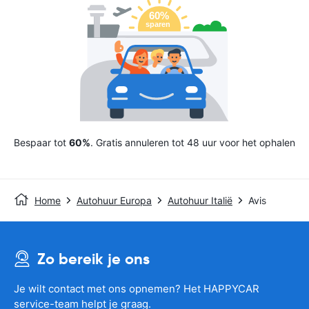
Bespaar tot
60%
. Gratis annuleren tot 48 uur voor het ophalen
Home
Autohuur Europa
Autohuur Italië
Avis
Zo bereik je ons
Je wilt contact met ons opnemen? Het HAPPYCAR
service-team helpt je graag.