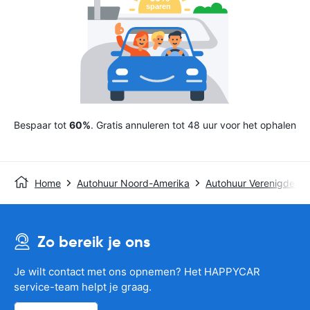
Bespaar tot
60%
. Gratis annuleren tot 48 uur voor het ophalen
Home
Autohuur Noord-Amerika
Autohuur Verenigde St
Zo bereik je ons
Je wilt contact met ons opnemen? Het HAPPYCAR
service-team helpt je graag.