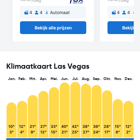
4
4
Automaat
4
4
A
Bekijk alle prijzen
Bekijk al
Klimaatkaart Las Vegas
Jan.
Feb.
Mrt.
Apr.
Mei.
Jun.
Jul.
Aug.
Sep.
Okt.
Nov.
Dec.
10°
12°
21°
27°
33°
40°
42°
38°
36°
28°
15°
12°
3°
4°
9°
12°
15°
21°
25°
27°
24°
17°
6°
2°