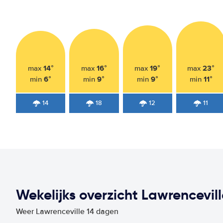
14°
16°
19°
23°
max
max
max
max
6°
9°
9°
11°
min
min
min
min
14
18
12
11
Wekelijks overzicht Lawrencevill
Weer Lawrenceville 14 dagen