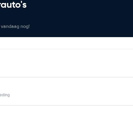
rauto's
er vandaag nog!
ieding