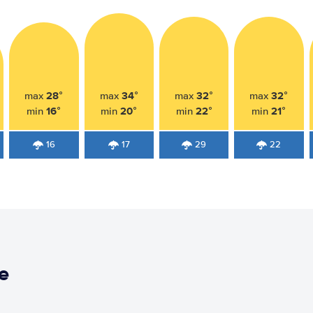
28°
34°
32°
32°
max
max
max
max
16°
20°
22°
21°
min
min
min
min
16
17
29
22
e