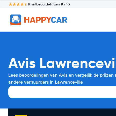
9
Klantbeoordelingen
/ 10
Avis Lawrencevi
Lees beoordelingen van Avis en vergelijk de prijzen
andere verhuurders in Lawrenceville