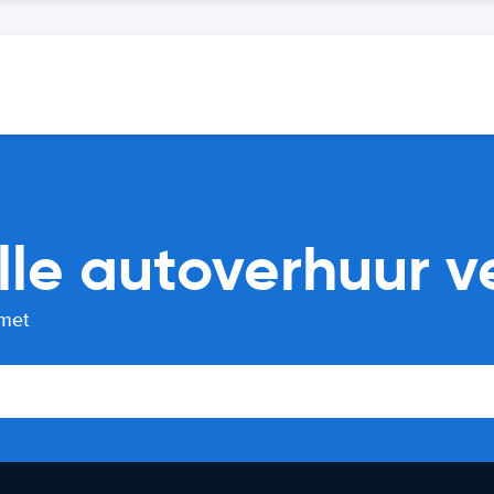
lle autoverhuur ve
 met