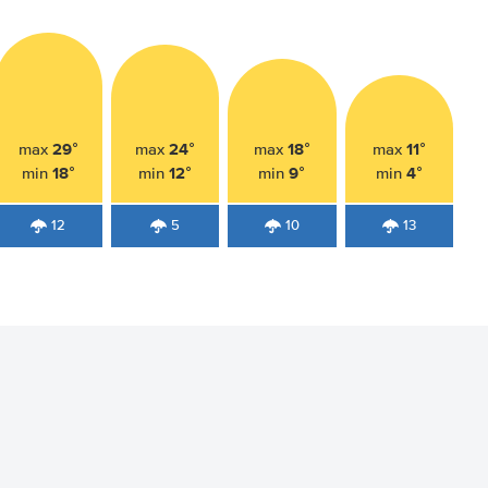
29°
24°
18°
11°
max
max
max
max
18°
12°
9°
4°
min
min
min
min
12
5
10
13