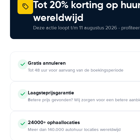
Tot 20% korting op huu
wereldwijd
Deze actie loopt t/m 11 augustus 2026 - profite
Gratis annuleren
Tot 48 uur voor aanvang van de boekingsperiode
Laagsteprijsgarantie
Betere prijs gevonden? Wij zorgen voor een betere aanb
24000+ ophaallocaties
Meer dan 140.000 autohuur locaties wereldwijd