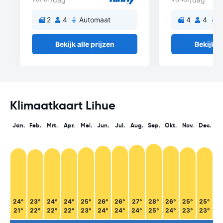
2
4
Automaat
4
4
A
Bekijk alle prijzen
Bekijk al
Klimaatkaart Lihue
Jan.
Feb.
Mrt.
Apr.
Mei.
Jun.
Jul.
Aug.
Sep.
Okt.
Nov.
Dec.
24°
23°
24°
24°
25°
26°
26°
27°
28°
26°
25°
25°
21°
22°
22°
22°
23°
24°
24°
24°
25°
24°
23°
23°