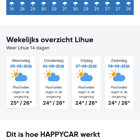
16
28
29
30
29
21
30
29
25
27
27
26
Wekelijks overzicht Lihue
Weer Lihue 14 dagen
Woensdag
Donderdag
Vrijdag
Zaterdag
05-08-2026
06-08-2026
07-08-2026
08-08-2026
Plaatselijke
Plaatselijke
Plaatselijke
Plaatselijke
regen in de
regen in de
regen in de
regen in de
omgeving
omgeving
omgeving
omgeving
25° / 26°
24° / 26°
24° / 26°
24° / 26°
Dit is hoe HAPPYCAR werkt