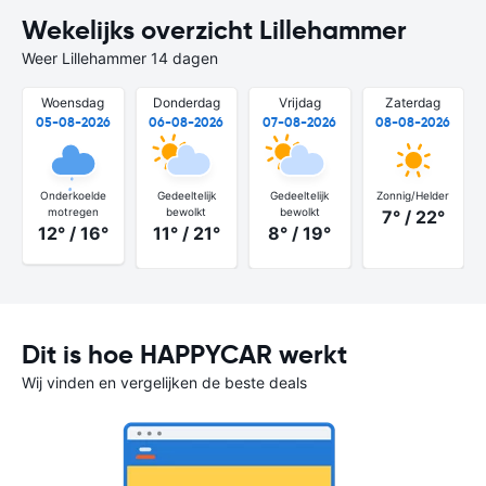
Wekelijks overzicht Lillehammer
Weer Lillehammer 14 dagen
Woensdag
Donderdag
Vrijdag
Zaterdag
05-08-2026
06-08-2026
07-08-2026
08-08-2026
Onderkoelde
Gedeeltelijk
Gedeeltelijk
Zonnig/Helder
motregen
bewolkt
bewolkt
7° / 22°
12° / 16°
11° / 21°
8° / 19°
Dit is hoe HAPPYCAR werkt
Wij vinden en vergelijken de beste deals