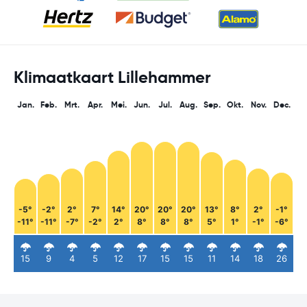
Klimaatkaart Lillehammer
Jan.
Feb.
Mrt.
Apr.
Mei.
Jun.
Jul.
Aug.
Sep.
Okt.
Nov.
Dec.
-5°
-2°
2°
7°
14°
20°
20°
20°
13°
8°
2°
-1°
-11°
-11°
-7°
-2°
2°
8°
8°
8°
5°
1°
-1°
-6°
15
9
4
5
12
17
15
15
11
14
18
26