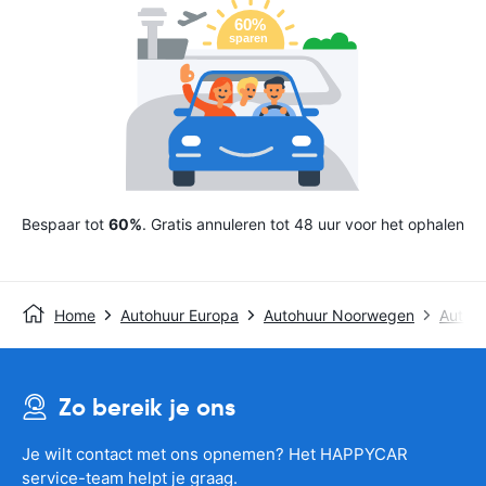
Bespaar tot
60%
. Gratis annuleren tot 48 uur voor het ophalen
Home
Autohuur Europa
Autohuur Noorwegen
Autohu
Zo bereik je ons
Je wilt contact met ons opnemen? Het HAPPYCAR
service-team helpt je graag.