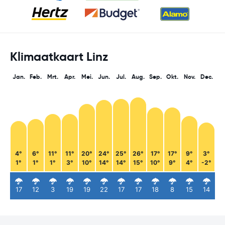
Klimaatkaart Linz
Jan.
Feb.
Mrt.
Apr.
Mei.
Jun.
Jul.
Aug.
Sep.
Okt.
Nov.
Dec.
4°
6°
11°
11°
20°
24°
25°
26°
17°
17°
9°
3°
1°
1°
1°
3°
10°
14°
14°
15°
10°
9°
4°
-2°
17
12
3
19
19
22
17
17
18
8
15
14