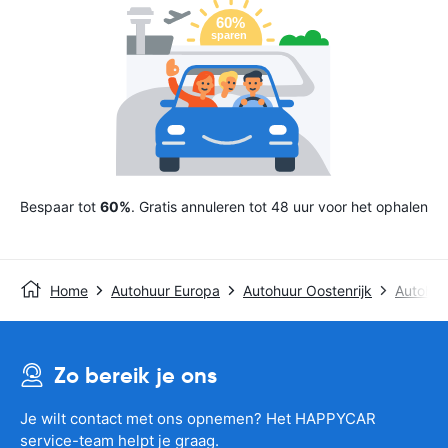
Bespaar tot
60%
. Gratis annuleren tot 48 uur voor het ophalen
Home
Autohuur Europa
Autohuur Oostenrijk
Autohuu
Zo bereik je ons
Je wilt contact met ons opnemen? Het HAPPYCAR
service-team helpt je graag.