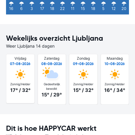
16
6
3
17
18
22
11
15
18
5
12
20
Wekelijks overzicht Ljubljana
Weer Ljubljana 14 dagen
Vrijdag
Zaterdag
Zondag
Maandag
07-08-2026
08-08-2026
09-08-2026
10-08-2026
Zonnig/Helder
Gedeeltelijk
Zonnig/Helder
Zonnig/Helder
bewolkt
17° / 32°
15° / 32°
16° / 34°
15° / 29°
Dit is hoe HAPPYCAR werkt