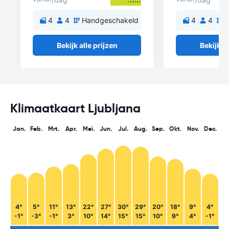
4
4
Handgeschakeld
4
4
H
Bekijk alle prijzen
Bekijk al
Klimaatkaart Ljubljana
Jan.
Feb.
Mrt.
Apr.
Mei.
Jun.
Jul.
Aug.
Sep.
Okt.
Nov.
Dec.
4°
5°
11°
13°
22°
27°
30°
29°
20°
18°
9°
4°
-1°
-3°
-1°
3°
10°
14°
15°
15°
10°
9°
4°
-1°