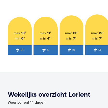
10°
11°
13°
15°
max
max
max
max
6°
4°
7°
7°
min
min
min
min
21
5
16
13
Wekelijks overzicht Lorient
Weer Lorient 14 dagen