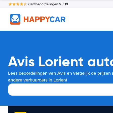
9
Klantbeoordelingen
/ 10
Avis Lorient aut
Lees beoordelingen van Avis en vergelijk de prijzen
andere verhuurders in Lorient