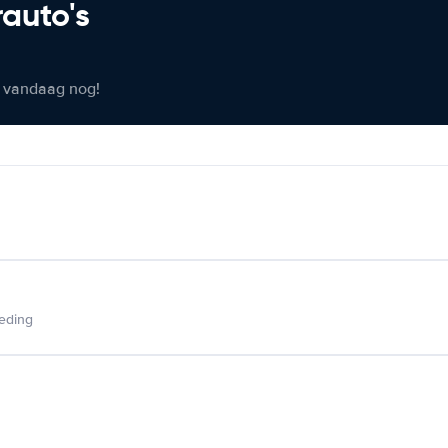
rauto's
er vandaag nog!
ieding