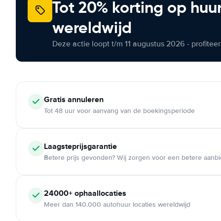
Tot 20% korting op huu
wereldwijd
Deze actie loopt t/m 11 augustus 2026 - profite
Gratis annuleren
Tot 48 uur voor aanvang van de boekingsperiode
Laagsteprijsgarantie
Betere prijs gevonden? Wij zorgen voor een betere aanb
24000+ ophaallocaties
Meer dan 140.000 autohuur locaties wereldwijd