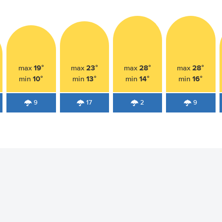
19°
23°
28°
28°
max
max
max
max
10°
13°
14°
16°
min
min
min
min
9
17
2
9