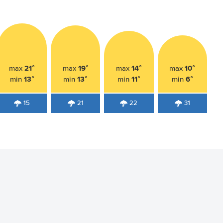
21°
19°
14°
10°
max
max
max
max
13°
13°
11°
6°
min
min
min
min
15
21
22
31