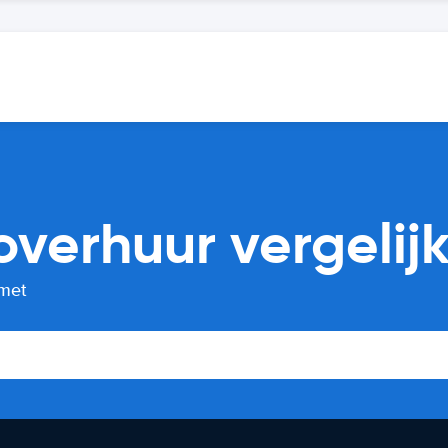
overhuur vergelij
 met