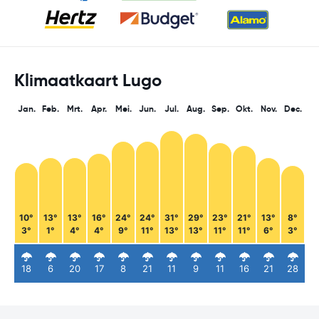
Klimaatkaart Lugo
Jan.
Feb.
Mrt.
Apr.
Mei.
Jun.
Jul.
Aug.
Sep.
Okt.
Nov.
Dec.
10°
13°
13°
16°
24°
24°
31°
29°
23°
21°
13°
8°
3°
1°
4°
4°
9°
11°
13°
13°
11°
11°
6°
3°
18
6
20
17
8
21
11
9
11
16
21
28