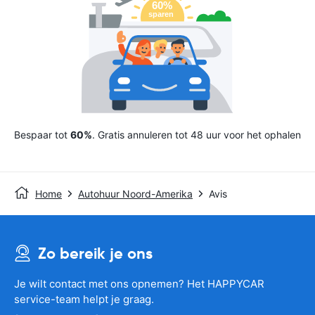
Bespaar tot
60%
. Gratis annuleren tot 48 uur voor het ophalen
Home
Autohuur Noord-Amerika
Avis
Zo bereik je ons
Je wilt contact met ons opnemen? Het HAPPYCAR
service-team helpt je graag.