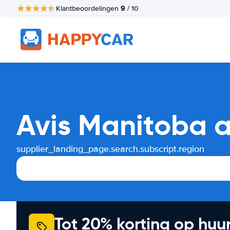
9
Klantbeoordelingen
/ 10
Avis Manitoba a
supplier_landing_page.search.subscript.region
Tot 20% korting op huu