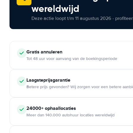
wereldwijd
Deze actie loopt t/m 11 augustus 2026 - profite
Gratis annuleren
Tot 48 uur voor aanvang van de boekingsperiode
Laagsteprijsgarantie
Betere prijs gevonden? Wij zorgen voor een betere aanb
24000+ ophaallocaties
Meer dan 140.000 autohuur locaties wereldwijd