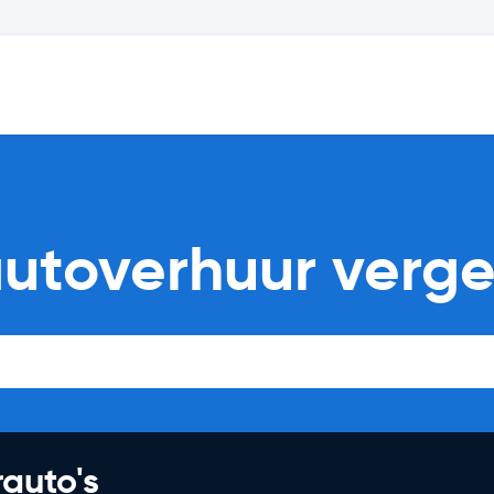
utoverhuur vergel
rauto's