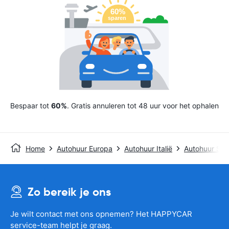
Bespaar tot
60%
. Gratis annuleren tot 48 uur voor het ophalen
Home
Autohuur Europa
Autohuur Italië
Autohuur Sicil
Zo bereik je ons
Je wilt contact met ons opnemen? Het HAPPYCAR
service-team helpt je graag.