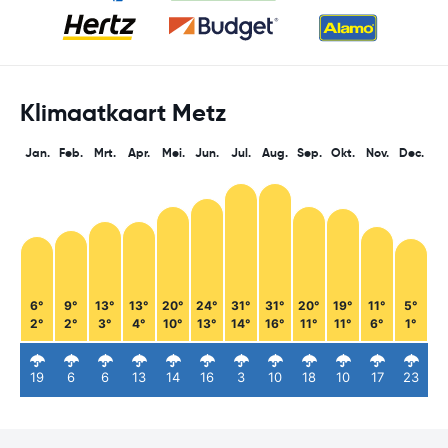
Klimaatkaart Metz
Jan.
Feb.
Mrt.
Apr.
Mei.
Jun.
Jul.
Aug.
Sep.
Okt.
Nov.
Dec.
6°
9°
13°
13°
20°
24°
31°
31°
20°
19°
11°
5°
2°
2°
3°
4°
10°
13°
14°
16°
11°
11°
6°
1°
19
6
6
13
14
16
3
10
18
10
17
23