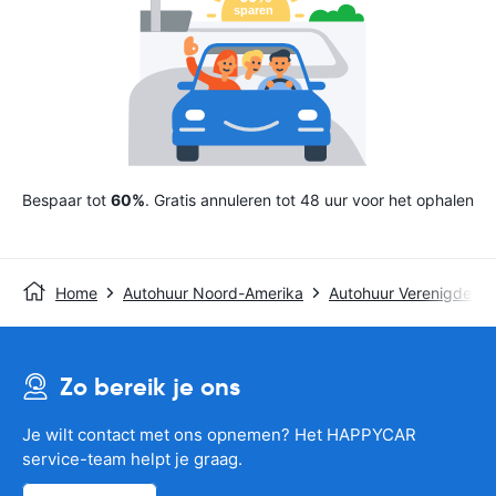
Bespaar tot
60%
. Gratis annuleren tot 48 uur voor het ophalen
Home
Autohuur Noord-Amerika
Autohuur Verenigde St
Zo bereik je ons
Je wilt contact met ons opnemen? Het HAPPYCAR
service-team helpt je graag.