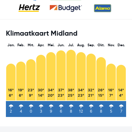
Klimaatkaart Midland
Jan.
Feb.
Mrt.
Apr.
Mei.
Jun.
Jul.
Aug.
Sep.
Okt.
Nov.
Dec.
16°
19°
23°
30°
34°
37°
38°
34°
32°
26°
16°
14°
6°
6°
9°
14°
20°
23°
25°
23°
21°
15°
7°
4°
2
4
0
3
9
6
8
12
6
8
5
7