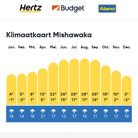
Klimaatkaart Mishawaka
Jan.
Feb.
Mrt.
Apr.
Mei.
Jun.
Jul.
Aug.
Sep.
Okt.
Nov.
Dec.
4°
5°
8°
13°
22°
26°
28°
28°
26°
18°
10°
2°
-1°
-2°
1°
5°
11°
15°
17°
17°
14°
7°
2°
-2°
18
14
18
21
17
13
17
15
11
11
12
19