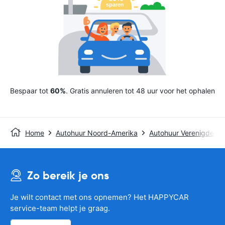
Bespaar tot
60%
. Gratis annuleren tot 48 uur voor het ophalen
Home
Autohuur Noord-Amerika
Autohuur Verenigde St
Zo bereik je ons
Je wilt contact met ons opnemen? Het HAPPYCAR
service-team helpt je graag.