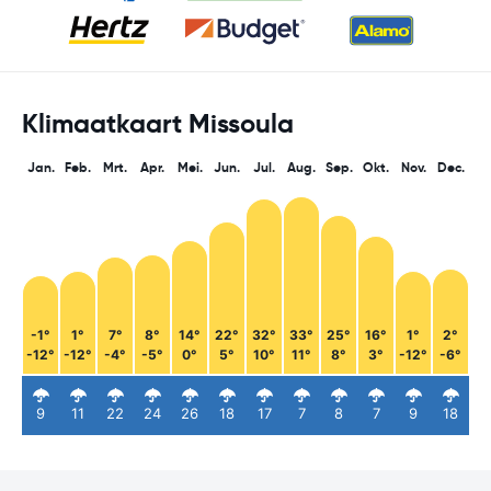
Klimaatkaart Missoula
Jan.
Feb.
Mrt.
Apr.
Mei.
Jun.
Jul.
Aug.
Sep.
Okt.
Nov.
Dec.
-1°
1°
7°
8°
14°
22°
32°
33°
25°
16°
1°
2°
-12°
-12°
-4°
-5°
0°
5°
10°
11°
8°
3°
-12°
-6°
9
11
22
24
26
18
17
7
8
7
9
18