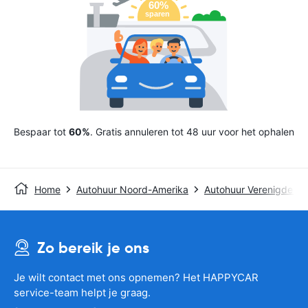
Bespaar tot
60%
. Gratis annuleren tot 48 uur voor het ophalen
Home
Autohuur Noord-Amerika
Autohuur Verenigde St
Zo bereik je ons
Je wilt contact met ons opnemen? Het HAPPYCAR
service-team helpt je graag.