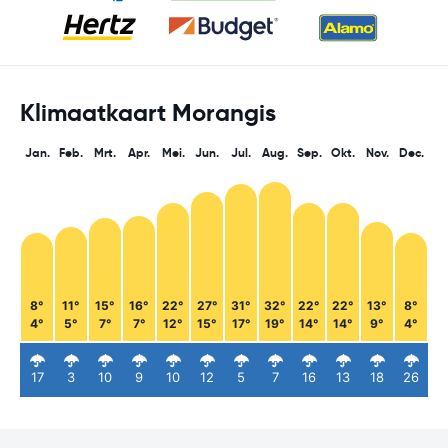
Klimaatkaart Morangis
Jan.
Feb.
Mrt.
Apr.
Mei.
Jun.
Jul.
Aug.
Sep.
Okt.
Nov.
Dec.
8°
11°
15°
16°
22°
27°
31°
32°
22°
22°
13°
8°
4°
5°
7°
7°
12°
15°
17°
19°
14°
14°
9°
4°
17
3
10
9
10
12
5
7
16
13
18
26