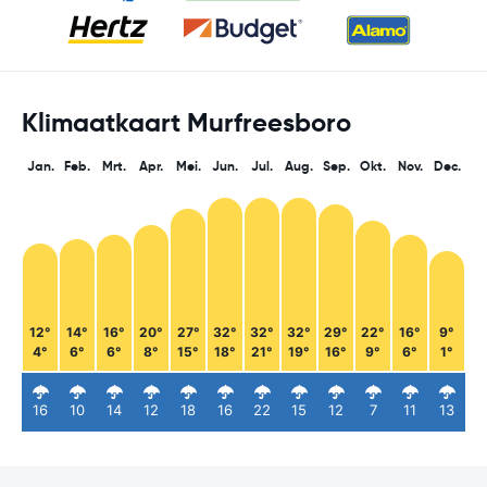
Klimaatkaart Murfreesboro
Jan.
Feb.
Mrt.
Apr.
Mei.
Jun.
Jul.
Aug.
Sep.
Okt.
Nov.
Dec.
12°
14°
16°
20°
27°
32°
32°
32°
29°
22°
16°
9°
4°
6°
6°
8°
15°
18°
21°
19°
16°
9°
6°
1°
16
10
14
12
18
16
22
15
12
7
11
13