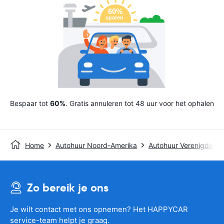
Bespaar tot
60%
. Gratis annuleren tot 48 uur voor het ophalen
Home
Autohuur Noord-Amerika
Autohuur Verenigde St
Zo bereik je ons
Je wilt contact met ons opnemen? Het HAPPYCAR
service-team helpt je graag.