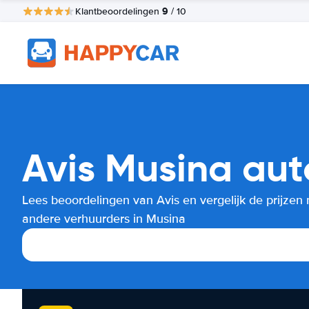
9
Klantbeoordelingen
/ 10
Avis Musina aut
Lees beoordelingen van Avis en vergelijk de prijzen
andere verhuurders in Musina