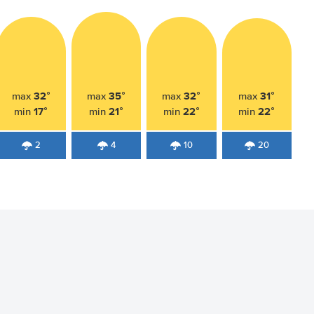
32°
35°
32°
31°
max
max
max
max
17°
21°
22°
22°
min
min
min
min
2
4
10
20