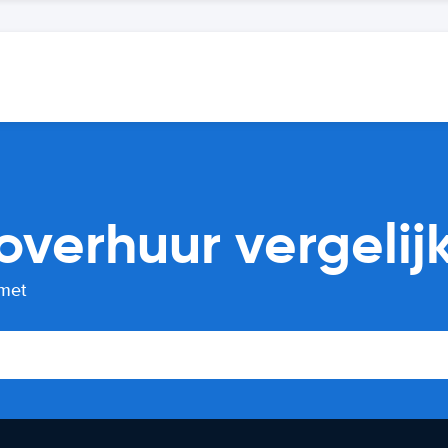
overhuur vergelij
 met