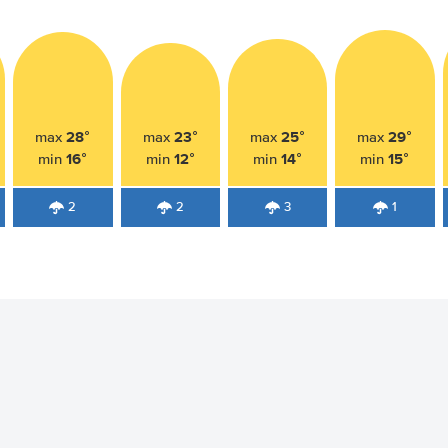
28°
23°
25°
29°
max
max
max
max
16°
12°
14°
15°
min
min
min
min
2
2
3
1