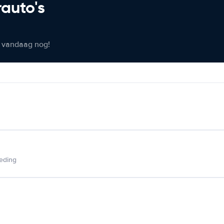
rauto's
er vandaag nog!
ieding