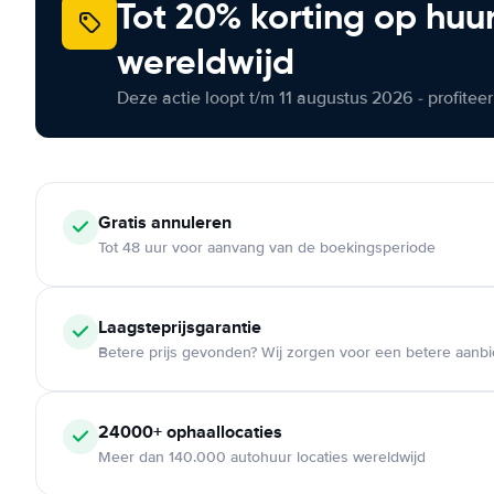
Tot 20% korting op huu
wereldwijd
Deze actie loopt t/m 11 augustus 2026 - profite
Gratis annuleren
Tot 48 uur voor aanvang van de boekingsperiode
Laagsteprijsgarantie
Betere prijs gevonden? Wij zorgen voor een betere aanb
24000+ ophaallocaties
Meer dan 140.000 autohuur locaties wereldwijd