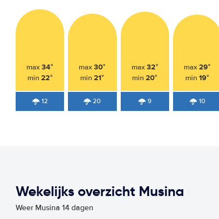
34°
30°
32°
29°
max
max
max
max
22°
21°
20°
19°
min
min
min
min
12
20
9
10
Wekelijks overzicht Musina
Weer Musina 14 dagen