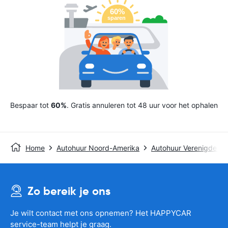
Bespaar tot
60%
. Gratis annuleren tot 48 uur voor het ophalen
Home
Autohuur Noord-Amerika
Autohuur Verenigde St
Zo bereik je ons
Je wilt contact met ons opnemen? Het HAPPYCAR
service-team helpt je graag.