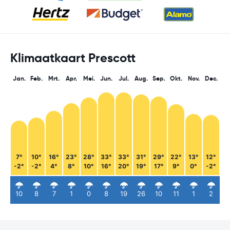
Klimaatkaart Prescott
Jan.
Feb.
Mrt.
Apr.
Mei.
Jun.
Jul.
Aug.
Sep.
Okt.
Nov.
Dec.
7°
10°
16°
23°
28°
33°
33°
31°
29°
22°
13°
12°
-2°
-2°
4°
8°
10°
16°
20°
19°
17°
9°
0°
-2°
10
8
7
1
0
8
19
26
10
11
1
2