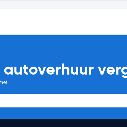
 autoverhuur verg
 met