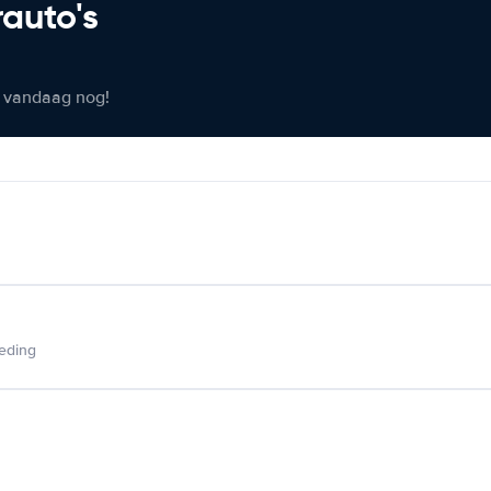
rauto's
er vandaag nog!
ieding