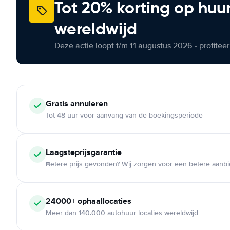
Tot 20% korting op huu
wereldwijd
Deze actie loopt t/m 11 augustus 2026 - profite
Gratis annuleren
Tot 48 uur voor aanvang van de boekingsperiode
Laagsteprijsgarantie
Betere prijs gevonden? Wij zorgen voor een betere aanb
24000+ ophaallocaties
Meer dan 140.000 autohuur locaties wereldwijd