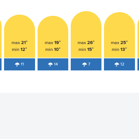
21°
19°
26°
25°
max
max
max
max
12°
10°
15°
13°
min
min
min
min
11
14
7
12