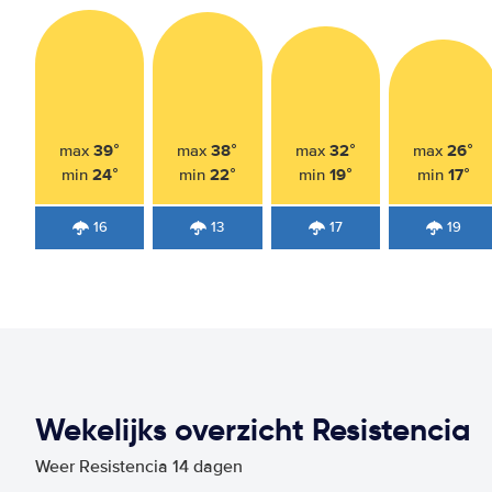
39°
38°
32°
26°
max
max
max
max
24°
22°
19°
17°
min
min
min
min
16
13
17
19
Wekelijks overzicht Resistencia
Weer Resistencia 14 dagen