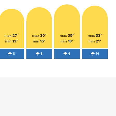
27°
30°
35°
33°
max
max
max
max
13°
15°
18°
21°
min
min
min
min
8
8
6
14