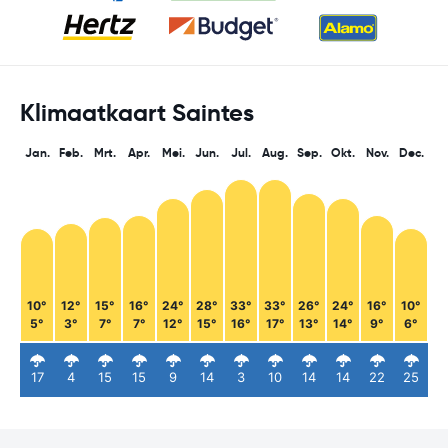
Klimaatkaart Saintes
Jan.
Feb.
Mrt.
Apr.
Mei.
Jun.
Jul.
Aug.
Sep.
Okt.
Nov.
Dec.
10°
12°
15°
16°
24°
28°
33°
33°
26°
24°
16°
10°
5°
3°
7°
7°
12°
15°
16°
17°
13°
14°
9°
6°
17
4
15
15
9
14
3
10
14
14
22
25