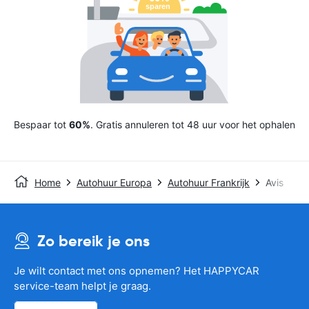
Bespaar tot
60%
. Gratis annuleren tot 48 uur voor het ophalen
Home
Autohuur Europa
Autohuur Frankrijk
Avis
Zo bereik je ons
Je wilt contact met ons opnemen? Het HAPPYCAR
service-team helpt je graag.