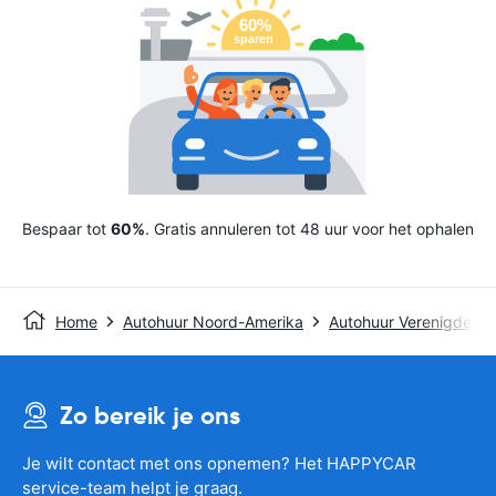
Bespaar tot
60%
. Gratis annuleren tot 48 uur voor het ophalen
Home
Autohuur Noord-Amerika
Autohuur Verenigde St
Zo bereik je ons
Je wilt contact met ons opnemen? Het HAPPYCAR
service-team helpt je graag.